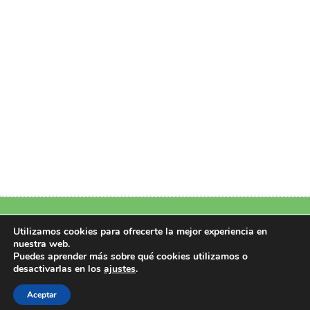
Política de Privacidad
|
Política de Cookies
|
Aviso Legal
|
Más información
Utilizamos cookies para ofrecerte la mejor experiencia en
sobre las cookies
nuestra web.
Puedes aprender más sobre qué cookies utilizamos o
Copyright 2026 © Design by Perfectoweb.Net
desactivarlas en los
ajustes
.
Todos los derechos reservados
Aceptar
CIF/NIF: B22951107