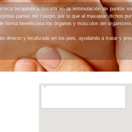
écnica terapéutica basada en la estimulación de puntos so
stintas partes del cuerpo, por lo que al masajear dichos pu
 de forma beneficiosa los órganos y músculos del organismo
o directo y localizado en los pies, ayudando a tratar y pr