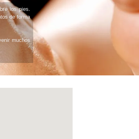
bre los pies.
ntos de forma
.
evenir muchos