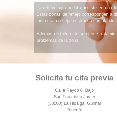
La reflexología podal consiste en una t
Estas zonas de reflejo corresponden a di
indirecta o refleja, estamos estimulando
Además de todo esto se ejerce tratamient
problemas de la zona.
Solicita tu cita previa
Calle Rayco 8, Bajo
San Francisco Javier
(38500) La Hidalga, Güimar
Tenerife