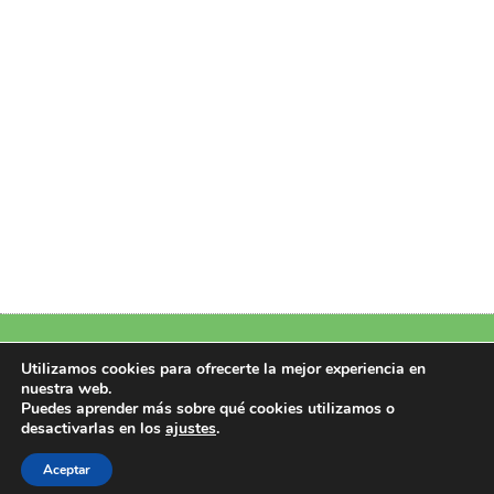
Política de Privacidad
|
Política de Cookies
|
Aviso Legal
|
Más información
Utilizamos cookies para ofrecerte la mejor experiencia en
sobre las cookies
nuestra web.
Puedes aprender más sobre qué cookies utilizamos o
Copyright 2026 © Design by Perfectoweb.Net
desactivarlas en los
ajustes
.
Todos los derechos reservados
Aceptar
CIF/NIF: B22951107