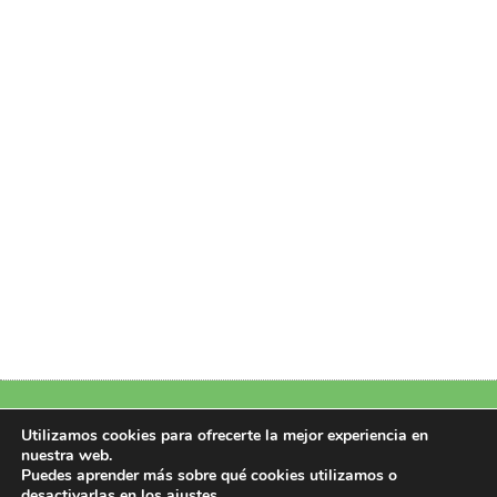
Política de Privacidad
|
Política de Cookies
|
Aviso Legal
|
Más información
Utilizamos cookies para ofrecerte la mejor experiencia en
sobre las cookies
nuestra web.
Puedes aprender más sobre qué cookies utilizamos o
Copyright 2026 © Design by Perfectoweb.Net
desactivarlas en los
ajustes
.