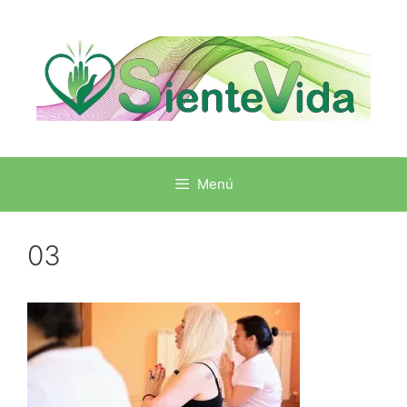
Menú
03