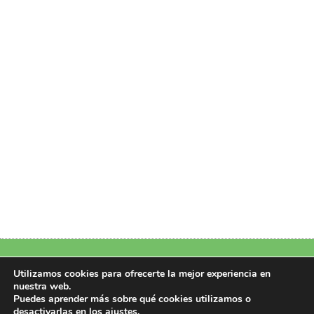
Política de Privacidad
|
Política de Cookies
|
Aviso Legal
|
Más información
Utilizamos cookies para ofrecerte la mejor experiencia en
sobre las cookies
nuestra web.
Puedes aprender más sobre qué cookies utilizamos o
Copyright 2026 © Design by Perfectoweb.Net
desactivarlas en los
ajustes
.