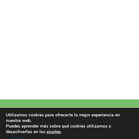
Política de Privacidad
|
Política de Cookies
|
Aviso Legal
|
Más información
Utilizamos cookies para ofrecerte la mejor experiencia en
sobre las cookies
nuestra web.
Puedes aprender más sobre qué cookies utilizamos o
Copyright 2026 © Design by Perfectoweb.Net
desactivarlas en los
ajustes
.
Todos los derechos reservados