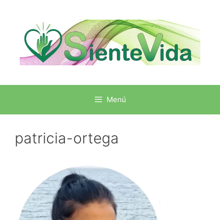
Menú
patricia-ortega