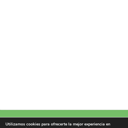
Política de Privacidad
|
Política de Cookies
|
Aviso Legal
|
Más información
Utilizamos cookies para ofrecerte la mejor experiencia en