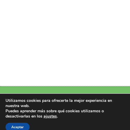
Política de Privacidad
|
Política de Cookies
|
Aviso Legal
|
Más información
Utilizamos cookies para ofrecerte la mejor experiencia en
nuestra web.
sobre las cookies
Puedes aprender más sobre qué cookies utilizamos o
Copyright 2026 © Design by Perfectoweb.Net
desactivarlas en los
ajustes
.
Todos los derechos reservados
Aceptar
CIF/NIF: B22951107