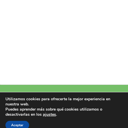
Política de Privacidad
|
Política de Cookies
|
Aviso Legal
|
Más información
Utilizamos cookies para ofrecerte la mejor experiencia en
nuestra web.
sobre las cookies
Puedes aprender más sobre qué cookies utilizamos o
Copyright 2026 © Design by Perfectoweb.Net
desactivarlas en los
ajustes
.
Todos los derechos reservados
Aceptar
CIF/NIF: B22951107