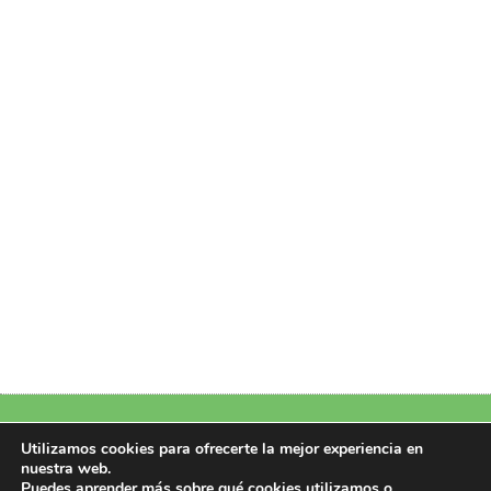
Política de Privacidad
|
Política de Cookies
|
Aviso Legal
|
Más información
Utilizamos cookies para ofrecerte la mejor experiencia en
nuestra web.
sobre las cookies
Puedes aprender más sobre qué cookies utilizamos o