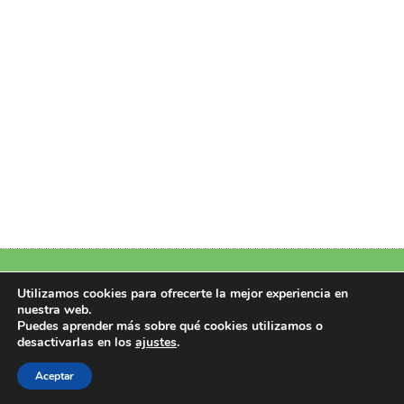
Política de Privacidad
|
Política de Cookies
|
Aviso Legal
|
Más información
Utilizamos cookies para ofrecerte la mejor experiencia en
sobre las cookies
nuestra web.
Puedes aprender más sobre qué cookies utilizamos o
Copyright 2026 © Design by Perfectoweb.Net
desactivarlas en los
ajustes
.
Todos los derechos reservados
Aceptar
CIF/NIF: B22951107