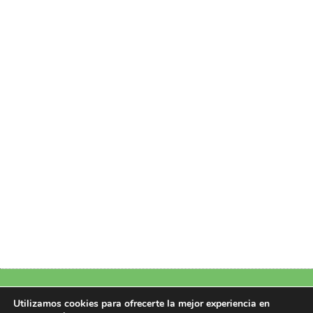
Política de Privacidad
|
Política de Cookies
|
Aviso Legal
|
Más información
Utilizamos cookies para ofrecerte la mejor experiencia en