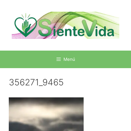
Menú
356271_9465