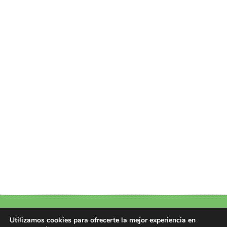
Política de Privacidad
|
Política de Cookies
|
Aviso Legal
|
Más información
Utilizamos cookies para ofrecerte la mejor experiencia en