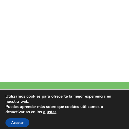
Política de Privacidad
|
Política de Cookies
|
Aviso Legal
|
Más información
Utilizamos cookies para ofrecerte la mejor experiencia en
sobre las cookies
nuestra web.
Puedes aprender más sobre qué cookies utilizamos o
Copyright 2026 © Design by Perfectoweb.Net
desactivarlas en los
ajustes
.
Todos los derechos reservados
Aceptar
CIF/NIF: B22951107