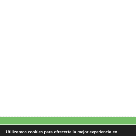
Política de Privacidad
|
Política de Cookies
|
Aviso Legal
|
Más información
Utilizamos cookies para ofrecerte la mejor experiencia en