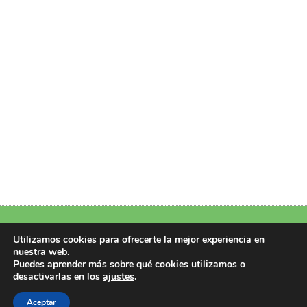
Política de Privacidad
|
Política de Cookies
|
Aviso Legal
|
Más información
Utilizamos cookies para ofrecerte la mejor experiencia en
nuestra web.
sobre las cookies
Puedes aprender más sobre qué cookies utilizamos o
Copyright 2026 © Design by Perfectoweb.Net
desactivarlas en los
ajustes
.
Todos los derechos reservados
Aceptar
CIF/NIF: B22951107