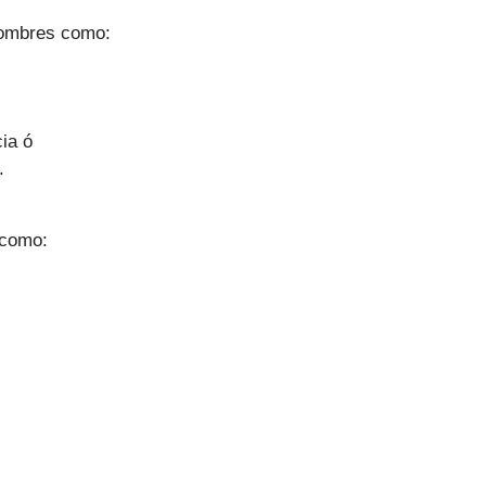
nombres como:
ia ó
.
 como: