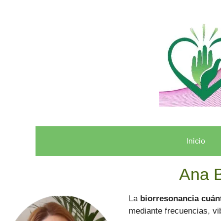
Inicio
Ana B
La
biorresonancia
cuán
mediante frecuencias, v