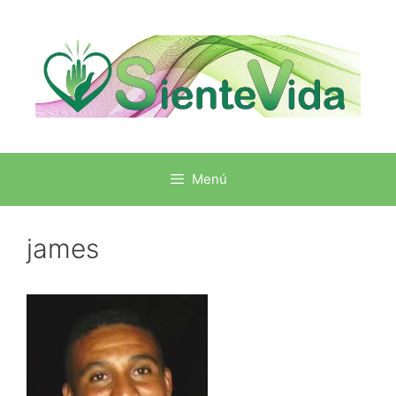
Menú
james